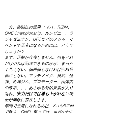
一方、格闘技の世界 ： K-1、RIZIN、
ONE Championship、ルンピニー、ラ
ジャダムナン、UFCなどのメジャーイ
ベントで王者になるためには、どうで
しょうか？
まず、正解が存在しません。何をどれ
だけやれば到達できるのかが、まった
く見えない。偏差値もなければ合格最
低点もない。マッチメイク、契約、怪
我、所属ジム、プロモーター、団体内
の政治、、、あらゆる外的要素が入り
乱れ、
実力だけでは勝ち上がれない
場
面が無数に存在します。
年間で王者になれるのは、K-1やRIZIN
で数人。ONEに至っては、世界中から