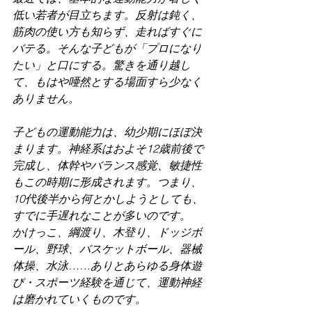
低い若者が目立ちます。反射は鈍く、
筋肉の使い方も知らず、走ればすぐに
バテる。そんな子どもが「プロになり
たい」と口にする。驚きを通り越し
て、もはや唖然とする場面すら少なく
ありません。
子どもの運動能力は、幼少期にほぼ決
まります。神経系はおよそ12歳前後で
完成し、体幹やバランス感覚、敏捷性
もこの時期に形成されます。つまり、
10代後半から何とかしようとしても、
すでに手遅れなことが多いのです。
かけっこ、綱渡り、木登り、ドッジボ
ール、野球、バスケットボール、器械
体操、水泳……ありとあらゆる身体遊
び・スポーツ経験を通じて、運動神経
は磨かれていくものです。