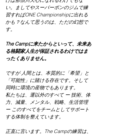
い。ましてやスーパーボンのジムで練
習すればONE Championshipに出れる
かも？なんて思うのは、ただの幻想で
す。
The Campに来たからといって、未来あ
る格闘家人生が保証されるわけではま
ったくありません。
ですが 人間とは、本質的に「希望」と
「可能性」に賭ける存在です。そして
同時に環境の産物でもあります。
私たちは、運以外のすべて ー 技術、体
力、減量、メンタル、戦略、生活管理 
ー このすべてをチームとしてサポート
する体制を整えています。
正直に言います。The Campの練習は、