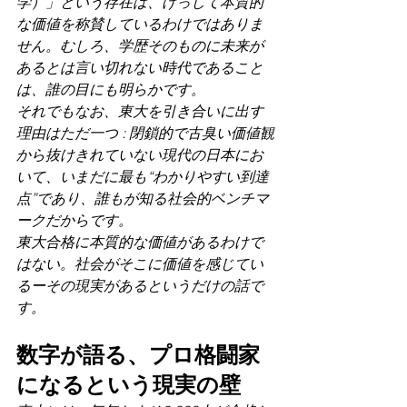
学）」という存在は、けっして本質的
な価値を称賛しているわけではありま
せん。むしろ、学歴そのものに未来が
あるとは言い切れない時代であること
は、誰の目にも明らかです。
それでもなお、東大を引き合いに出す
理由はただ一つ : 閉鎖的で古臭い価値観
から抜けきれていない現代の日本にお
いて、いまだに最も“わかりやすい到達
点”であり、誰もが知る社会的ベンチマ
ークだからです。
東大合格に本質的な価値があるわけで
はない。社会がそこに価値を感じてい
るーその現実があるというだけの話で
す。
数字が語る、プロ格闘家
になるという現実の壁