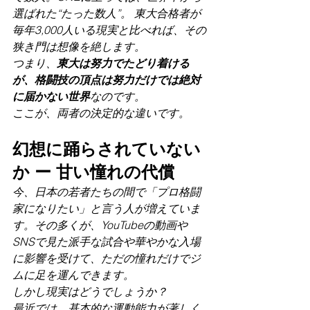
選ばれた“たった数人”。 東大合格者が
毎年3,000人いる現実と比べれば、その
狭き門は想像を絶します。
つまり、
東大は努力でたどり着ける
が、格闘技の頂点は努力だけでは絶対
に届かない世界
なのです。
ここが、両者の決定的な違いです。
幻想に踊らされていない
か ー 甘い憧れの代償
今、日本の若者たちの間で「プロ格闘
家になりたい」と言う人が増えていま
す。その多くが、YouTubeの動画や
SNSで見た派手な試合や華やかな入場
に影響を受けて、ただの憧れだけでジ
ムに足を運んできます。
しかし現実はどうでしょうか？
最近では、基本的な運動能力が著しく