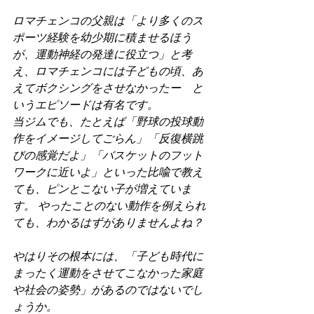
ロマチェンコの父親は「より多くのス
ポーツ経験を幼少期に積ませるほう
が、運動神経の発達に役立つ」と考
え、ロマチェンコには子どもの頃、あ
えてボクシングをさせなかったー　と
いうエピソードは有名です。
当ジムでも、たとえば「野球の投球動
作をイメージしてごらん」「反復横跳
びの感覚だよ」「バスケットのフット
ワークに近いよ」といった比喩で教え
ても、ピンとこない子が増えていま
す。 やったことのない動作を例えられ
ても、わかるはずがありませんよね？
やはりその根本には、「子ども時代に
まったく運動をさせてこなかった家庭
や社会の姿勢」があるのではないでし
ょうか。