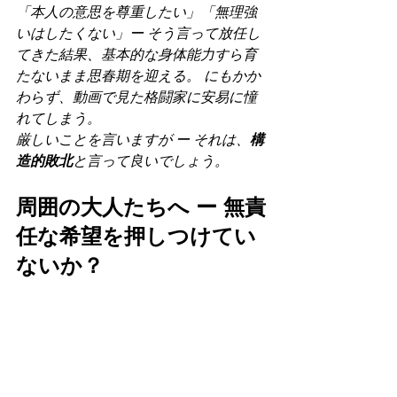
「本人の意思を尊重したい」「無理強
いはしたくない」ー そう言って放任し
てきた結果、基本的な身体能力すら育
たないまま思春期を迎える。 にもかか
わらず、動画で見た格闘家に安易に憧
れてしまう。
厳しいことを言いますが ー それは、
構
造的敗北
と言って良いでしょう。
周囲の大人たちへ ー 無責
任な希望を押しつけてい
ないか？