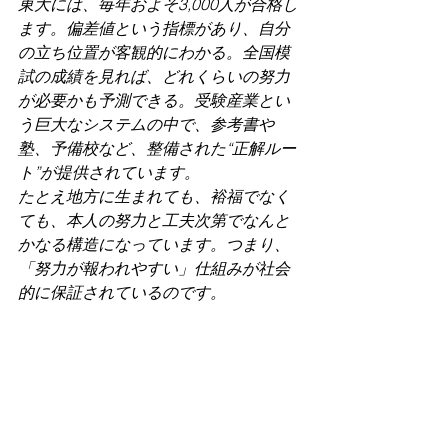
東大には、毎年およそ3,000人が合格し
ます。偏差値という指標があり、自分
の立ち位置が客観的にわかる。全国模
試の成績を見れば、どれくらいの努力
が必要かも予測できる。受験産業とい
う巨大なシステムの中で、参考書や
塾、予備校など、整備された“正解ルー
ト”が提供されています。
たとえ地方に生まれても、裕福でなく
ても、本人の努力と工夫次第でなんと
かなる構造になっています。つまり、
「努力が報われやすい」仕組みが社会
的に保証されているのです。