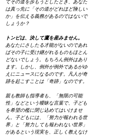
てその道を歩もうとしたとき、あなた
は真っ先に「その道がどれほど険しい
か」を伝える義務があるのではないで
しょうか？
トンビは、決して鷹を産みません。
あなたにさしたる才能がないのであれ
ばその子に受け継がれるものもほとん
どないでしょう。もちろん例外はあり
ます。しかし、例外が例外であるがゆ
えにニュースになるのです。凡人が奇
跡を起こすことは「奇跡」なのです。
親も教師も指導者も、「無限の可能
性」などという曖昧な言葉で、子ども
を希望の檻に閉じ込めてはいけませ
ん。子どもには、「努力が報われる世
界」と「努力しても報われない世界」
があるという現実を、正しく教えなけ