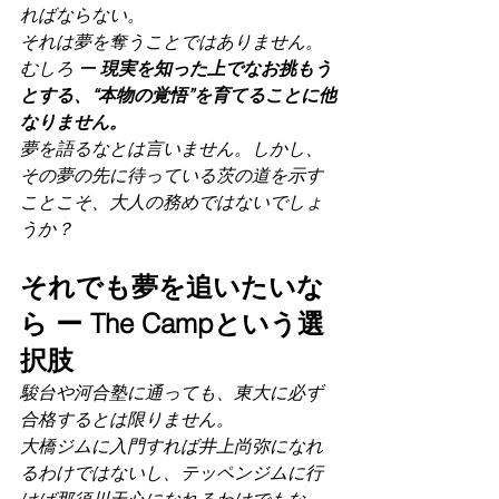
ればならない。
それは夢を奪うことではありません。
むしろ ー 
現実を知った上でなお挑もう
とする、“本物の覚悟”を育てることに他
なりません。
夢を語るなとは言いません。しかし、
その夢の先に待っている茨の道を示す
ことこそ、大人の務めではないでしょ
うか？
それでも夢を追いたいな
ら ー The Campという選
択肢
駿台や河合塾に通っても、東大に必ず
合格するとは限りません。
大橋ジムに入門すれば井上尚弥になれ
るわけではないし、テッペンジムに行
けば那須川天心になれるわけでもな