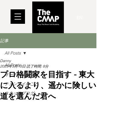
EN
記事
All Posts
Danny
All Posts
2025年5月13日
読了時間: 8分
プロ格闘家を目指す - 東大
オーナーブログ
に入るより、遥かに険しい
チェンマイのこと
スタッフブログ
道を選んだ君へ