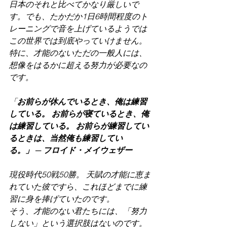
日本のそれと比べてかなり厳しいで
す。でも、たかだか1日6時間程度のト
レーニングで音を上げているようでは
この世界では到底やっていけません。
特に、才能のないただの一般人には、
想像をはるかに超える努力が必要なの
です。
「
お前らが休んでいるとき、俺は練習
している。 お前らが寝ているとき、俺
は練習している。 お前らが練習してい
るときは、当然俺も練習してい
る。」 ─ フロイド・メイウェザー
現役時代50戦50勝。 天賦の才能に恵ま
れていた彼ですら、これほどまでに練
習に身を捧げていたのです。
そう、才能のない君たちには、「努力
しない」という選択肢はないのです。