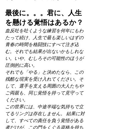
最後に。。。君に、人生
を懸ける覚悟はあるか？
血反吐を吐くような練習を何年にもわ
たって続け、人生で最も楽しいはずの
青春の時間を格闘技にすべて注ぎ込
む。それでも結果が出ないかもしれな
い。いや、むしろその可能性のほうが
圧倒的に高い。
それでも「やる」と決めたなら、この
残酷な現実を受け入れてください。そ
して、選手を支える周囲の大人たちや
ご両親も、同じ覚悟を持って見守って
ください。
この世界には、中途半端な気持ちで立
てるリングは存在しません。 結果に対
して、すべての責任を負う覚悟がある
者だけが、この門をくぐる資格を持ち