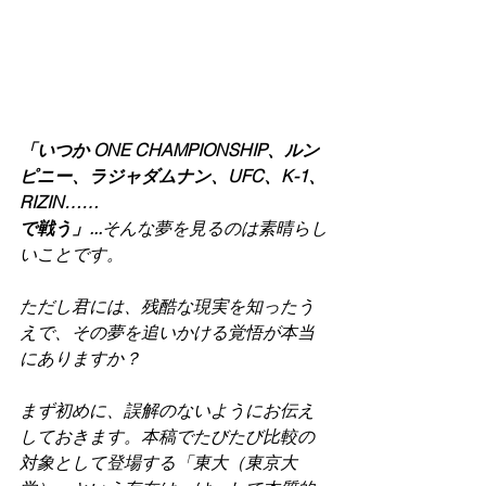
「いつか ONE CHAMPIONSHIP、ルン
ピニー、ラジャダムナン、UFC、K-1、
RIZIN……
で戦う」...
そんな夢を見るのは素晴らし
いことです。
ただし君には、残酷な現実を知ったう
えで、その夢を追いかける覚悟が本当
にありますか？
まず初めに、誤解のないようにお伝え
しておきます。本稿でたびたび比較の
対象として登場する「東大（東京大