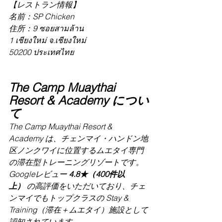
【レストラン情報】
名前：SP Chicken
住所：9 ซอยสามล้าน 
1 เชียงใหม่ จ.เชียงใหม่ 
50200 ประเทศไทย
The Camp Muaythai 
Resort & Academy につい
て
The Camp Muaythai Resort & 
Academy は、チェンマイ・ハンドン地
区ノンクワイに位置するムエタイ専門
の滞在型トレーニングリゾートです。
Googleレビュー 
4.8★（400件以
上）
 の高評価をいただいており、チェ
ンマイでもトップクラスの Stay & 
Training（滞在＋ムエタイ）施設として
認知されています。