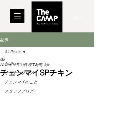
EN
記事
All Posts
Go
All Posts
2018年12月30日
読了時間: 3分
チェンマイSPチキン
オーナーブログ
チェンマイのこと
スタッフブログ