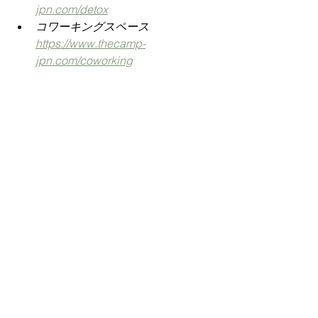
jpn.com/detox
コワーキングスペース
https://
www.thecamp-
jpn.com/coworking
費用案内 / プラン
https://
www.thecamp-
jpn.com/pricing-plans/list
トレーニングスケジュール
https://
www.thecamp-
jpn.com/schedule
アクティビティ / 周辺観光
https://
www.thecamp-
jpn.com/activity
フォトギャラリー
https://
www.thecamp-
jpn.com/gallery
よくある質問（FAQ）
https://www.thecamp-jpn.com/faq