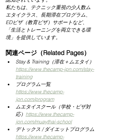
私たちは、テクニック重視の少人数ム
エタイクラス、長期滞在プログラム、
EDビザ（教育ビザ）サポートなど、
「生活とトレーニングを両立できる環
境」を提供しています。
関連ページ（Related Pages）
Stay & Training（滞在＋ムエタイ）
https://www.thecamp-jpn.com/stay-
training
プログラム一覧
https://
www.thecamp-
jpn.com/program
ムエタイスクール（学校・ビザ対
応）
https://www.thecamp-
jpn.com/muaythai-school
デトックス / ダイエットプログラム
https://
www.thecamp-